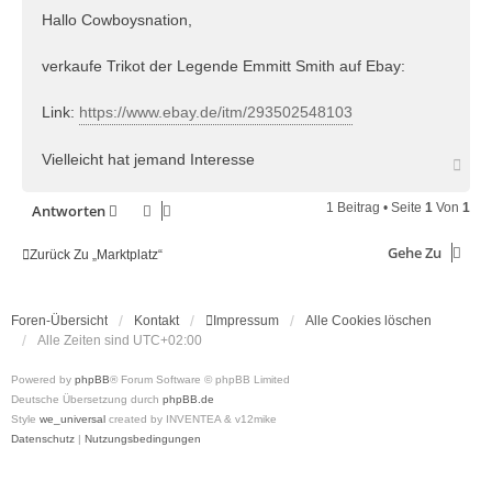
i
Hallo Cowboysnation,
t
r
verkaufe Trikot der Legende Emmitt Smith auf Ebay:
a
g
Link:
https://www.ebay.de/itm/293502548103
Vielleicht hat jemand Interesse
N
a
c
1 Beitrag • Seite
1
Von
1
Antworten
h
o
b
Gehe Zu
Zurück Zu „Marktplatz“
e
n
Foren-Übersicht
Kontakt
Impressum
Alle Cookies löschen
Alle Zeiten sind
UTC+02:00
Powered by
phpBB
® Forum Software © phpBB Limited
Deutsche Übersetzung durch
phpBB.de
Style
we_universal
created by INVENTEA & v12mike
Datenschutz
|
Nutzungsbedingungen