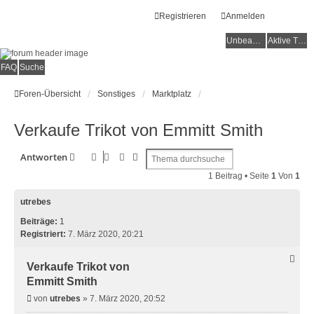
Registrieren
Anmelden
Unbeantwortete Themen
Aktive Themen
FAQ
Suche
Foren-Übersicht
Sonstiges
Marktplatz
Verkaufe Trikot von Emmitt Smith
Suche
Erweiterte Suche
Antworten
1 Beitrag • Seite
1
Von
1
utrebes
Beiträge:
1
Registriert:
7. März 2020, 20:21
Verkaufe Trikot von
Emmitt Smith
B
von
utrebes
»
7. März 2020, 20:52
e