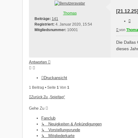
[21.12.2
Thomas
Beiträge:
141
Ziti
Registriert:
4. Januar 2020, 15:54
Beitrag
Mitgliedsnummer:
10001
von
Thom
Die Dallas 
dieses Jah
Antworten
Druckansicht
1 Beitrag • Seite
1
Von
1
Zurück Zu „Spieltag“
Gehe Zu
Fanclub
↳ Neuigkeiten & Ankündigungen
↳ Vorstellungsrunde
↳ Mitgliederkarte