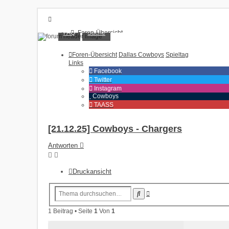
FAQ
Suche
Foren-Übersicht
FAQ
Suche
Foren-Übersicht
Dallas Cowboys
Spieltag
Unbeantwortete Themen
Links
Aktive Themen
Facebook
Twitter
Anmelden
Instagram
Cowboys
Registrieren
TAASS
[21.12.25] Cowboys - Chargers
Antworten
Druckansicht
Erweiterte
Suche
Suche
1 Beitrag • Seite
1
Von
1