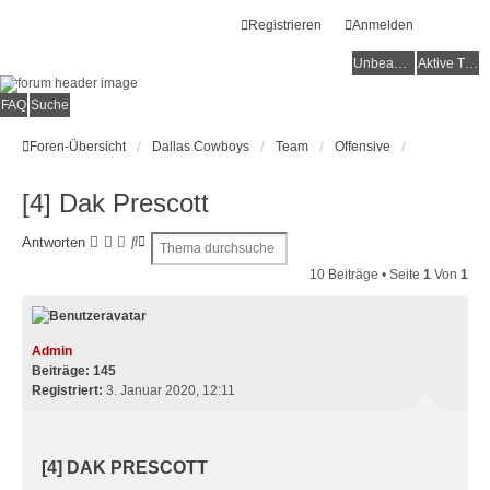
Registrieren
Anmelden
Unbeantwortete Themen
Aktive Themen
FAQ
Suche
Foren-Übersicht
Dallas Cowboys
Team
Offensive
[4] Dak Prescott
S
E
Antworten
u
R
10 Beiträge • Seite
1
Von
1
c
W
h
E
e
I
T
Admin
E
Beiträge:
145
R
Registriert:
3. Januar 2020, 12:11
T
E
S
U
[4] DAK PRESCOTT
C