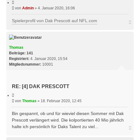
Z
H
i
E
B
von
Admin
»
4. Januar 2020, 16:06
t
e
i
e
i
Spielerprofil von Dak Prescott auf NFL.com
N
r
t
a
e
r
c
n
a
h
o
g
b
Thomas
e
Beiträge:
141
n
Registriert:
4. Januar 2020, 15:54
Mitgliedsnummer:
10001
RE: [4] DAK PRESCOTT
Z
i
B
von
Thomas
»
18. Februar 2020, 12:45
t
e
i
e
i
Bin gespannt, ob und für wieviel diesen Sommer mit Dak
r
t
Prescott verlängert wird. Die kolportierten 40 Mio jährlich
e
r
n
halte ich persönlich für Daks Talent zu viel...
N
a
a
g
c