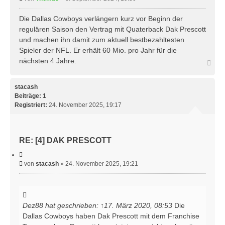
t
e
i
e
i
Die Dallas Cowboys verlängern kurz vor Beginn der
r
t
regulären Saison den Vertrag mit Quaterback Dak Prescott
e
r
n
und machen ihn damit zum aktuell bestbezahltesten
a
Spieler der NFL. Er erhält 60 Mio. pro Jahr für die
g
nächsten 4 Jahre.
N
a
c
h
stacash
o
Beiträge:
1
b
Registriert:
24. November 2025, 19:17
e
n
RE: [4] DAK PRESCOTT
Z
i
B
von
stacash
»
24. November 2025, 19:21
t
e
i
e
i
r
t
e
r
n
Dez88
hat geschrieben:
↑
17. März 2020, 08:53
Die
a
Dallas Cowboys haben Dak Prescott mit dem Franchise
g