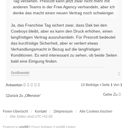
Tag versehen. Prescott kann jetzt zwar nicht mehr mit
anderen Teams in der Free Agency verhandeln, aber ich
denke das macht einen neuen Vertrag noch schwieriger.
Ja, das Franchise Tag sichert zwar, dass Dak bei den
Cowboys bleibt, aber es kann den Druck erhöhen, einen
langfristigen Vertrag auszuhandeln. Für Prescott bedeutet
das kurzfristige Sicherheit, aber er verliert etwas
Verhandlungsmacht in Bezug auf die langfristigen
Konditionen. Es wird interessant zu sehen, ob beide Seiten
bald eine Einigung finden.
N
Großhandel
a
c
Antworten
10 Beiträge • Seite
1
Von
1
h
o
Gehe Zu
b
Zurück Zu „Offensive“
e
n
Foren-Übersicht
Kontakt
Impressum
Alle Cookies löschen
Alle Zeiten sind
UTC+02:00
Powered by
phpBB
® Forum Software © phpBB Limited