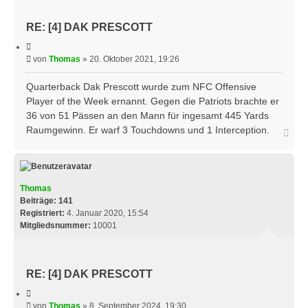
RE: [4] DAK PRESCOTT
Z
i
B
von
Thomas
»
20. Oktober 2021, 19:26
t
e
i
e
i
Quarterback Dak Prescott wurde zum NFC Offensive
r
t
Player of the Week ernannt. Gegen die Patriots brachte er
e
r
n
36 von 51 Pässen an den Mann für ingesamt 445 Yards
a
Raumgewinn. Er warf 3 Touchdowns und 1 Interception.
N
g
a
c
h
o
b
Thomas
e
Beiträge:
141
n
Registriert:
4. Januar 2020, 15:54
Mitgliedsnummer:
10001
RE: [4] DAK PRESCOTT
Z
i
B
von
Thomas
»
8. September 2024, 19:30