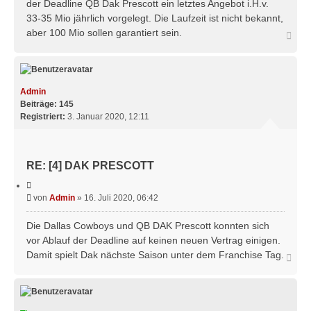
der Deadline QB Dak Prescott ein letztes Angebot i.H.v.
e
r
n
33-35 Mio jährlich vorgelegt. Die Laufzeit ist nicht bekannt,
a
aber 100 Mio sollen garantiert sein.
N
g
a
c
h
o
b
Admin
e
Beiträge:
145
n
Registriert:
3. Januar 2020, 12:11
RE: [4] DAK PRESCOTT
Z
i
B
von
Admin
»
16. Juli 2020, 06:42
t
e
i
e
i
Die Dallas Cowboys und QB DAK Prescott konnten sich
r
t
vor Ablauf der Deadline auf keinen neuen Vertrag einigen.
e
r
n
Damit spielt Dak nächste Saison unter dem Franchise Tag.
N
a
a
g
c
h
o