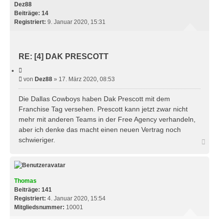
h
Dez88
o
Beiträge:
14
b
Registriert:
9. Januar 2020, 15:31
e
n
RE: [4] DAK PRESCOTT
Z
i
B
von
Dez88
»
17. März 2020, 08:53
t
e
i
e
i
Die Dallas Cowboys haben Dak Prescott mit dem
r
t
Franchise Tag versehen. Prescott kann jetzt zwar nicht
e
r
n
mehr mit anderen Teams in der Free Agency verhandeln,
a
aber ich denke das macht einen neuen Vertrag noch
g
schwieriger.
N
a
c
h
o
b
Thomas
e
Beiträge:
141
n
Registriert:
4. Januar 2020, 15:54
Mitgliedsnummer:
10001