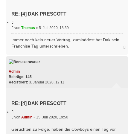
RE: [4] DAK PRESCOTT
Z
i
B
von
Thomas
»
5. Juli 2020, 18:39
t
e
i
e
i
Immer noch kein neuer Vertrag, zuminddest hat Dak sein
r
t
Franchise Tag unterschrieben.
N
e
r
n
a
a
c
g
h
o
b
Admin
e
Beiträge:
145
n
Registriert:
3. Januar 2020, 12:11
RE: [4] DAK PRESCOTT
Z
i
B
von
Admin
»
15. Juli 2020, 19:50
t
e
i
e
i
Gerüchten zu Folge, haben die Cowboys einen Tag vor
r
t