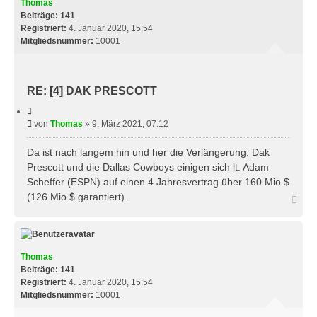
b
Thomas
e
Beiträge:
141
n
Registriert:
4. Januar 2020, 15:54
Mitgliedsnummer:
10001
RE: [4] DAK PRESCOTT
Z
i
B
von
Thomas
»
9. März 2021, 07:12
t
e
i
e
i
Da ist nach langem hin und her die Verlängerung: Dak
r
t
Prescott und die Dallas Cowboys einigen sich lt. Adam
e
r
n
Scheffer (ESPN) auf einen 4 Jahresvertrag über 160 Mio $
a
(126 Mio $ garantiert).
N
g
a
c
h
o
b
Thomas
e
Beiträge:
141
n
Registriert:
4. Januar 2020, 15:54
Mitgliedsnummer:
10001