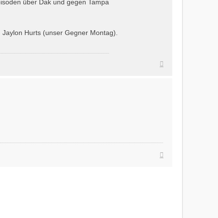
Episoden über Dak und gegen Tampa
zu Jaylon Hurts (unser Gegner Montag).
Nach
oben
Nach
oben