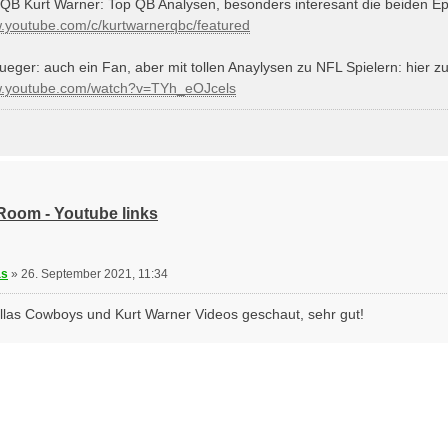
QB Kurt Warner: Top QB Analysen, besonders interesant die beiden 
w.youtube.com/c/kurtwarnerqbc/featured
ueger: auch ein Fan, aber mit tollen Anaylysen zu NFL Spielern: hier 
ww.youtube.com/watch?v=TYh_eOJcels
 Room - Youtube links
eren
as
»
26. September 2021, 11:34
llas Cowboys und Kurt Warner Videos geschaut, sehr gut!