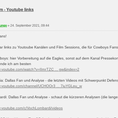
m - Youtube links
eren
hungo
»
24. September 2021, 09:44
ans!
aar links zu Youtoube Kanälen und Film Sessions, die für Cowboys Fans 
boys: hier Vorbereitung auf die Eagles, sonst auf dem Kanal Pressekon
finde ich am besten
w.youtube.com/watch?v=IImrTZC ... gw&index=2
a: Dallas Fan und Analyse - die letzten Videos mit Schwerpunkt Defen
w.youtube.com/channel/UCHOOr3 ... 7iuYGLpu_w
rdi: Dallas Fan und Analyse - schaut die kürzeren Analysen (die langen
w.youtube.com/c/VochLombardi/videos