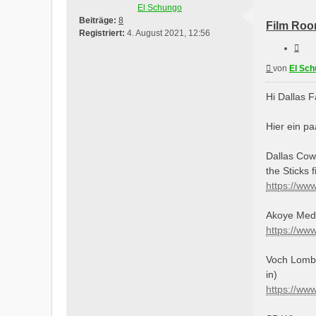
El Schungo
Beiträge:
8
Film Roo
Registriert:
4. August 2021, 12:56
Ziti
Beitrag
von
El Sc
Hi Dallas F
Hier ein p
Dallas Cow
the Sticks 
https://ww
Akoye Medi
https://ww
Voch Lomba
in)
https://ww