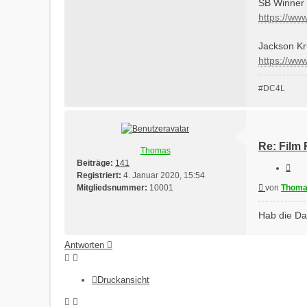
SB Winner 
https://ww
Jackson Kr
https://w
#DC4L
Re: Film
Thomas
Beiträge:
141
Ziti
Registriert:
4. Januar 2020, 15:54
Beitrag
Mitgliedsnummer:
10001
von
Thom
Hab die Da
Antworten
Druckansicht