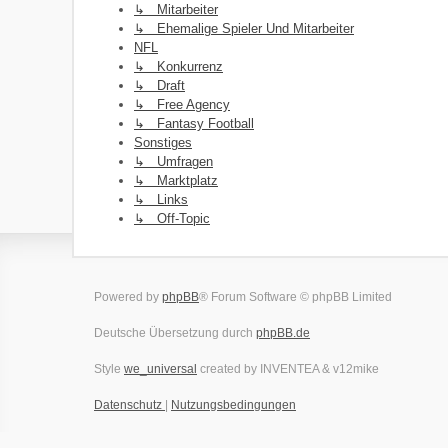
↳ Mitarbeiter
↳ Ehemalige Spieler Und Mitarbeiter
NFL
↳ Konkurrenz
↳ Draft
↳ Free Agency
↳ Fantasy Football
Sonstiges
↳ Umfragen
↳ Marktplatz
↳ Links
↳ Off-Topic
Powered by
phpBB
® Forum Software © phpBB Limited
Deutsche Übersetzung durch
phpBB.de
Style
we_universal
created by INVENTEA & v12mike
Datenschutz
|
Nutzungsbedingungen