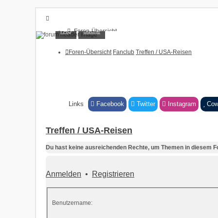
FAQ
Suche
Foren-Übersicht
FAQ
Suche
Foren-Übersicht
Fanclub
Treffen / USA-Reisen
Unbeantwortete Themen
Aktive Themen
Anmelden
Registrieren
Links
Facebook
Twitter
Instagram
Cow
Treffen / USA-Reisen
Du hast keine ausreichenden Rechte, um Themen in diesem Fo
Anmelden
•
Registrieren
Benutzername: