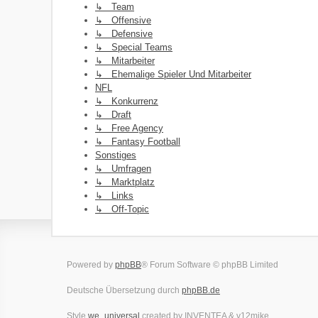
↳ Team
↳ Offensive
↳ Defensive
↳ Special Teams
↳ Mitarbeiter
↳ Ehemalige Spieler Und Mitarbeiter
NFL
↳ Konkurrenz
↳ Draft
↳ Free Agency
↳ Fantasy Football
Sonstiges
↳ Umfragen
↳ Marktplatz
↳ Links
↳ Off-Topic
Powered by
phpBB
® Forum Software © phpBB Limited
Deutsche Übersetzung durch
phpBB.de
Style
we_universal
created by INVENTEA & v12mike