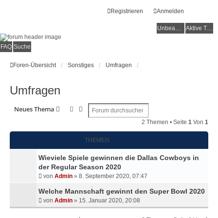
Registrieren
Anmelden
Unbeantwortete Themen
Aktive Themen
FAQ
Suche
Foren-Übersicht
Sonstiges
Umfragen
Umfragen
Suche
Erweiterte Suche
Neues Thema
2 Themen • Seite
1
Von
1
THEMEN
Wieviele Spiele gewinnen die Dallas Cowboys in
der Regular Season 2020
von
Admin
»
8. September 2020, 07:47
Welche Mannschaft gewinnt den Super Bowl 2020
von
Admin
»
15. Januar 2020, 20:08