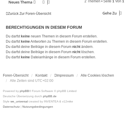
2 Themen • Seite
1
Von
1
Neues Thema
Gehe Zu
Zurück Zur Foren-Übersicht
BERECHTIGUNGEN IN DIESEM FORUM
Du darfst
keine
neuen Themen in diesem Forum erstellen.
Du darfst
keine
Antworten zu Themen in diesem Forum erstellen.
Du darfst deine Beiträge in diesem Forum
nicht
ändern.
Du darfst deine Beiträge in diesem Forum
nicht
löschen.
Du darfst
keine
Dateianhänge in diesem Forum erstellen.
Foren-Übersicht
Kontakt
Impressum
Alle Cookies löschen
Alle Zeiten sind
UTC+02:00
Powered by
phpBB
® Forum Software © phpBB Limited
Deutsche Übersetzung durch
phpBB.de
Style
we_universal
created by INVENTEA & v12mike
Datenschutz
|
Nutzungsbedingungen