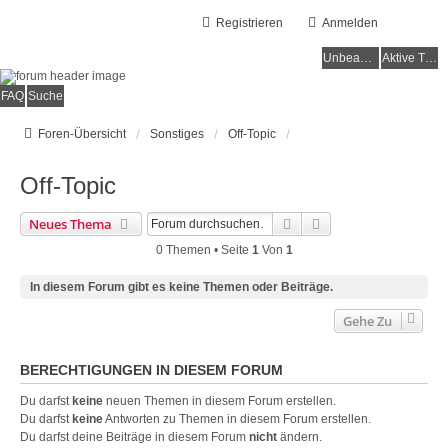
Registrieren
Anmelden
Unbeantwortete Themen
Aktive Themen
FAQ
Suche
Foren-Übersicht
Sonstiges
Off-Topic
Off-Topic
Suche
Erweiterte Suche
Neues Thema
0 Themen • Seite
1
Von
1
In diesem Forum gibt es keine Themen oder Beiträge.
Gehe Zu
BERECHTIGUNGEN IN DIESEM FORUM
Du darfst
keine
neuen Themen in diesem Forum erstellen.
Du darfst
keine
Antworten zu Themen in diesem Forum erstellen.
Du darfst deine Beiträge in diesem Forum
nicht
ändern.