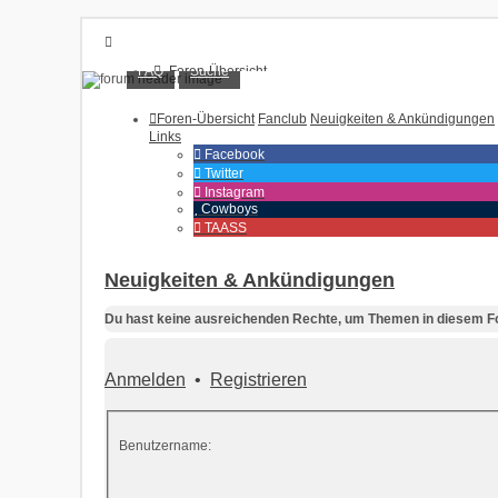
FAQ
Suche
Foren-Übersicht
FAQ
Suche
Foren-Übersicht
Fanclub
Neuigkeiten & Ankündigungen
Unbeantwortete Themen
Links
Aktive Themen
Facebook
Twitter
Anmelden
Instagram
Cowboys
Registrieren
TAASS
Neuigkeiten & Ankündigungen
Du hast keine ausreichenden Rechte, um Themen in diesem Fo
Anmelden
•
Registrieren
Benutzername: