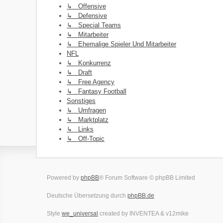
↳ Offensive
↳ Defensive
↳ Special Teams
↳ Mitarbeiter
↳ Ehemalige Spieler Und Mitarbeiter
NFL
↳ Konkurrenz
↳ Draft
↳ Free Agency
↳ Fantasy Football
Sonstiges
↳ Umfragen
↳ Marktplatz
↳ Links
↳ Off-Topic
Powered by
phpBB
® Forum Software © phpBB Limited
Deutsche Übersetzung durch
phpBB.de
Style
we_universal
created by INVENTEA & v12mike