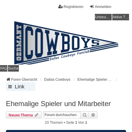
Registrieren
Anmelden
Unbeantwortete Themen
Aktive Themen
FAQ
Suche
Foren-Übersicht
Dallas Cowboys
Ehemalige Spieler und Mitarbeiter
Link
s
Ehemalige Spieler und Mitarbeiter
Suche
Erweiterte Suche
Neues Thema
20 Themen • Seite
1
Von
1