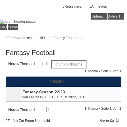
Registrieren
Anmelden
Unbeantwortete Themen
Aktive Themen
FAQ
Suche
Foren-Übersicht
NFL
Fantasy Football
Fantasy Football
Suche
Erweiterte Suche
Neues Thema
1 Thema • Seite
1
Von
1
THEMEN
Fantasy Season 22/23
von
LeOne1960
»
31. August 2022, 01:11
1 Thema • Seite
1
Von
1
Neues Thema
Gehe Zu
Zurück Zur Foren-Übersicht