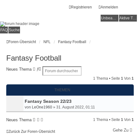
Registrieren
Anmelden
Unbeantwortete Themen
Aktive Themen
FAQ
Suche
Foren-Übersicht
NFL
Fantasy Football
Fantasy Football
S
E
Neues Thema
u
R
1 Thema • Seite
1
Von
1
c
W
h
E
THEMEN
e
I
T
Fantasy Season 22/23
E
von
LeOne1960
»
31. August 2022, 01:11
R
T
E
Neues Thema
1 Thema • Seite
1
Von
1
S
Gehe Zu
U
Zurück Zur Foren-Übersicht
C