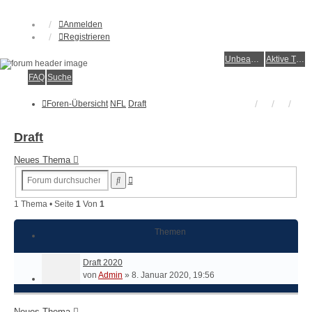
Anmelden
Registrieren
Unbeantwortete Themen
Aktive Themen
FAQ
Suche
Foren-Übersicht
NFL
Draft
Draft
Neues Thema
Erweiterte
Suche
Suche
1 Thema • Seite
1
Von
1
Themen
Draft 2020
von
Admin
»
8. Januar 2020, 19:56
Neues Thema