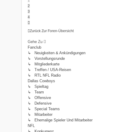
1
2
3
4
Nächste
Zurück Zur Foren-Übersicht
Gehe Zu
Fanclub
↳ Neuigkeiten & Ankündigungen
↳ Vorstellungsrunde
↳ Mitgliederkarte
↳ Treffen / USA-Reisen
↳ RTL NFL Radio
Dallas Cowboys
↳ Spieltag
↳ Team
↳ Offensive
↳ Defensive
↳ Special Teams
↳ Mitarbeiter
↳ Ehemalige Spieler Und Mitarbeiter
NFL
↳ Konkurrenz