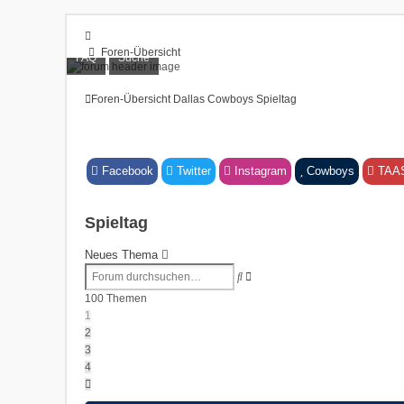
Foren-Übersicht
FAQ
Suche
FAQ
Suche
Foren-Übersicht
Dallas Cowboys
Spieltag
Unbeantwortete Themen
Aktive Themen
Anmelden
Registrieren
Facebook
Twitter
Instagram
Cowboys
TAA
Spieltag
Neues Thema
Erweiterte
Suche
Suche
100 Themen
1
2
3
4
Nächste