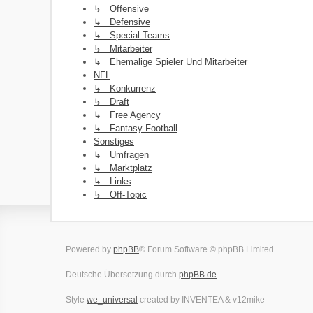
↳ Offensive
↳ Defensive
↳ Special Teams
↳ Mitarbeiter
↳ Ehemalige Spieler Und Mitarbeiter
NFL
↳ Konkurrenz
↳ Draft
↳ Free Agency
↳ Fantasy Football
Sonstiges
↳ Umfragen
↳ Marktplatz
↳ Links
↳ Off-Topic
Powered by
phpBB
® Forum Software © phpBB Limited
Deutsche Übersetzung durch
phpBB.de
Style
we_universal
created by INVENTEA & v12mike