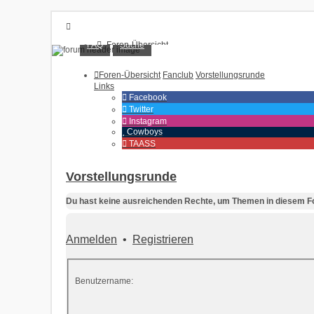
FAQ
Suche
Foren-Übersicht
FAQ
Suche
Foren-Übersicht
Fanclub
Vorstellungsrunde
Unbeantwortete Themen
Links
Aktive Themen
Facebook
Twitter
Anmelden
Instagram
Cowboys
Registrieren
TAASS
Vorstellungsrunde
Du hast keine ausreichenden Rechte, um Themen in diesem Fo
Anmelden
•
Registrieren
Benutzername: