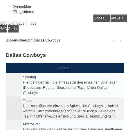
Anmelden
Registrieren
Unbeantwortete Themen
Aktive Themen
FAQ
Suche
Foren-Übersicht
Dallas Cowboys
Dallas Cowboys
Unterforen
Spieltag
Hier befinden sich die Threads zu den einzelnen Spieltagen
(Preseason, Regular Season und Playoffs) der Dallas
Cowboys.
Team
Hier kann über die einzelnen Spieler der Cowboys diskutiert
werden. Um Spielerthreads schneller zu finden, wurde das
Team in Offensive, Defensive und Special Teams unterteilt.
Mitarbeiter
Hier kann über den Besitzer bis hin zum letzten Assistenttrainer