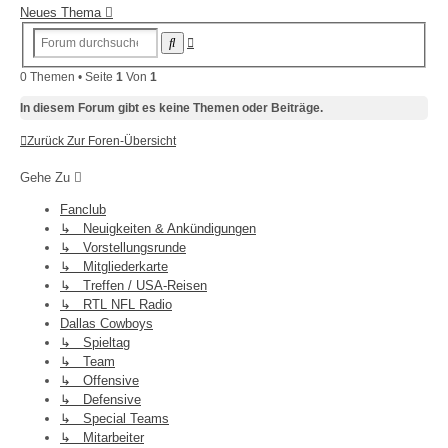
Neues Thema
Erweiterte
Suche
Suche
0 Themen • Seite
1
Von
1
In diesem Forum gibt es keine Themen oder Beiträge.
Zurück Zur Foren-Übersicht
Gehe Zu
Fanclub
↳ Neuigkeiten & Ankündigungen
↳ Vorstellungsrunde
↳ Mitgliederkarte
↳ Treffen / USA-Reisen
↳ RTL NFL Radio
Dallas Cowboys
↳ Spieltag
↳ Team
↳ Offensive
↳ Defensive
↳ Special Teams
↳ Mitarbeiter