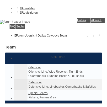
Anmelden
Registrieren
Unbeantwortete Themen
Aktive Themen
FAQ
Suche
Foren-Übersicht
Dallas Cowboys
Team
Team
Unterforen
Offensive
Offensive Line, Wide Receiver, Tight Ends,
Ouarterbacks, Running Backs & Full Backs
Defensive
Defensive Line, Linebacker, Cornerbacks & Safeties
Special Teams
Kickers, Punters & etc.