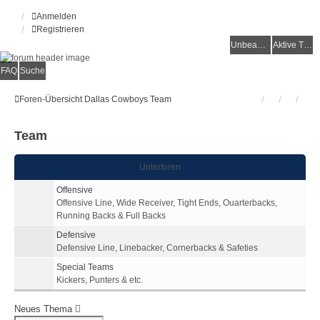
Anmelden
Registrieren
Unbeantwortete Themen
Aktive Themen
FAQ
Suche
Foren-Übersicht
Dallas Cowboys
Team
Team
Unterforen
Offensive
Offensive Line, Wide Receiver, Tight Ends, Ouarterbacks,
Running Backs & Full Backs
Defensive
Defensive Line, Linebacker, Cornerbacks & Safeties
Special Teams
Kickers, Punters & etc.
Neues Thema