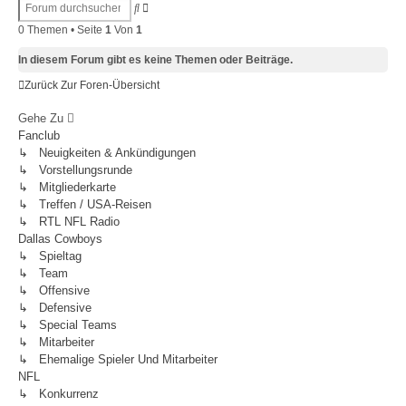
Erweiterte
Suche
Suche
0 Themen • Seite
1
Von
1
In diesem Forum gibt es keine Themen oder Beiträge.
Zurück Zur Foren-Übersicht
Gehe Zu
Fanclub
↳ Neuigkeiten & Ankündigungen
↳ Vorstellungsrunde
↳ Mitgliederkarte
↳ Treffen / USA-Reisen
↳ RTL NFL Radio
Dallas Cowboys
↳ Spieltag
↳ Team
↳ Offensive
↳ Defensive
↳ Special Teams
↳ Mitarbeiter
↳ Ehemalige Spieler Und Mitarbeiter
NFL
↳ Konkurrenz