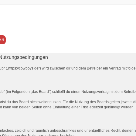
SS
 Nutzungsbedingungen
b“ („https://cowboys.de“) wird zwischen dir und dem Betreiber ein Vertrag mit fo
“ (im Folgenden „das Board“) schließt du einen Nutzungsvertrag mit dem Betreiber
fst du das Board nicht weiter nutzen. Für die Nutzung des Boards gelten jeweils di
 kann von beiden Seiten ohne Einhaltung einer Frist jederzeit gekündigt werden.
 einfaches, zeitlich und räumlich unbeschränktes und unentgeltliches Recht, deine
ch Kündigung des Nutzungsvertrages bestehen.