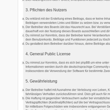
3. Pflichten des Nutzers
Du erklärst mit der Erstellung eines Beitrags, dass er keine Inh
Beiträgen verwendeten Links und Bilder zu setzen bzw. zu ver
Der Betreiber des Boards übt das Hausrecht aus. Bei Verstöß
dauerhaft von der Nutzung dieses Boards ausschließen und dir 
Du nimmst zur Kenntnis, dass der Betreiber keine Verantwortung 
dein Benutzerkonto, Beiträge und Funktionen jederzeit zu lösc
Du gestattest dem Betreiber darüber hinaus, deine Beiträge ab
4. General Public License
Du nimmst zur Kenntnis, dass es sich bei phpBB um eine unter 
Informationen werden durch die deutschsprachige Community un
insbesondere die Verwendung der Software für bestimmte Zweck
5. Gewährleistung
Der Betreiber haftet mit Ausnahme der Verletzung von Leben, Kö
fahrlässiges Verhalten zurückzuführen sind. Dies gilt auch fü
Die Haftung ist gegenüber Verbrauchern außer bei vorsätzlich
Vertragspflichten (Kardinalpflichten) auf die bei Vertragssch
für mittelbare Folgeschäden wie insbesondere entgangenen G