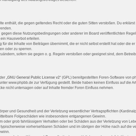
alte enthält, die gegen geltendes Recht oder die guten Sitten verstoßen. Du erklärs
wenden.
en gegen diese Nutzungsbedingungen oder anderer im Board veröffentlichten Rege
ein Hausverbot erteilen.
für die Inhalte von Beiträgen übernimmt, die er nicht selbst erstellt hat oder die 
hen oder zu sperren.
zuändern, sofern sie gegen o. g. Regeln verstoßen oder geeignet sind, dem Betrei
der „
GNU General Public License v2
“ (GPL) bereitgestellten Foren-Software von
ter www.phpbb.de zur Verfügung gestellt. Beide haben keinen Einfluss auf die Ar
e nicht untersagen oder auf Inhalte fremder Foren Einfluss nehmen.
rper und Gesundheit und der Verletzung wesentlicher Vertragspflichten (Kardinalpfl
r mittelbare Folgeschäden wie insbesondere entgangenen Gewinn.
em oder grob fahrlässigem Verhalten oder bei Schäden aus der Verletzung von Leb
luss typischerweise vorhersehbaren Schäden und im übrigen der Höhe nach auf die v
ewinn.