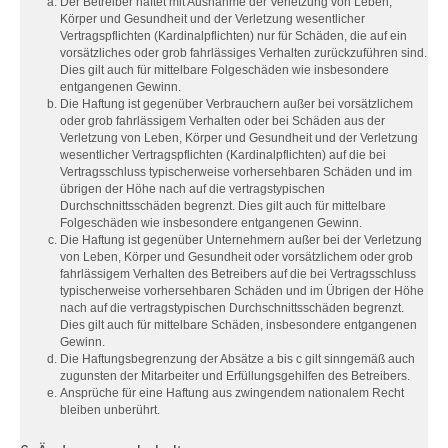
Der Betreiber haftet mit Ausnahme der Verletzung von Leben,
Körper und Gesundheit und der Verletzung wesentlicher
Vertragspflichten (Kardinalpflichten) nur für Schäden, die auf ein
vorsätzliches oder grob fahrlässiges Verhalten zurückzuführen sind.
Dies gilt auch für mittelbare Folgeschäden wie insbesondere
entgangenen Gewinn.
Die Haftung ist gegenüber Verbrauchern außer bei vorsätzlichem
oder grob fahrlässigem Verhalten oder bei Schäden aus der
Verletzung von Leben, Körper und Gesundheit und der Verletzung
wesentlicher Vertragspflichten (Kardinalpflichten) auf die bei
Vertragsschluss typischerweise vorhersehbaren Schäden und im
übrigen der Höhe nach auf die vertragstypischen
Durchschnittsschäden begrenzt. Dies gilt auch für mittelbare
Folgeschäden wie insbesondere entgangenen Gewinn.
Die Haftung ist gegenüber Unternehmern außer bei der Verletzung
von Leben, Körper und Gesundheit oder vorsätzlichem oder grob
fahrlässigem Verhalten des Betreibers auf die bei Vertragsschluss
typischerweise vorhersehbaren Schäden und im Übrigen der Höhe
nach auf die vertragstypischen Durchschnittsschäden begrenzt.
Dies gilt auch für mittelbare Schäden, insbesondere entgangenen
Gewinn.
Die Haftungsbegrenzung der Absätze a bis c gilt sinngemäß auch
zugunsten der Mitarbeiter und Erfüllungsgehilfen des Betreibers.
Ansprüche für eine Haftung aus zwingendem nationalem Recht
bleiben unberührt.