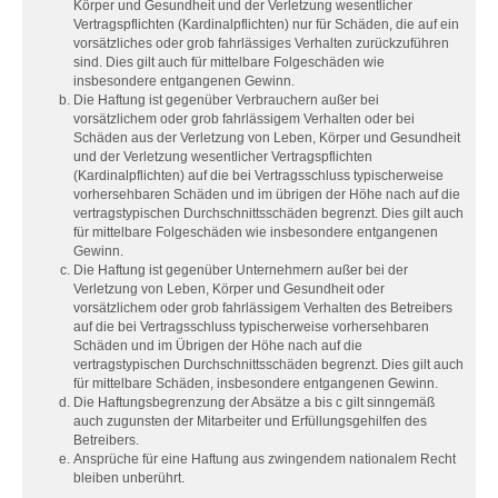
Körper und Gesundheit und der Verletzung wesentlicher
Vertragspflichten (Kardinalpflichten) nur für Schäden, die auf ein
vorsätzliches oder grob fahrlässiges Verhalten zurückzuführen
sind. Dies gilt auch für mittelbare Folgeschäden wie
insbesondere entgangenen Gewinn.
Die Haftung ist gegenüber Verbrauchern außer bei
vorsätzlichem oder grob fahrlässigem Verhalten oder bei
Schäden aus der Verletzung von Leben, Körper und Gesundheit
und der Verletzung wesentlicher Vertragspflichten
(Kardinalpflichten) auf die bei Vertragsschluss typischerweise
vorhersehbaren Schäden und im übrigen der Höhe nach auf die
vertragstypischen Durchschnittsschäden begrenzt. Dies gilt auch
für mittelbare Folgeschäden wie insbesondere entgangenen
Gewinn.
Die Haftung ist gegenüber Unternehmern außer bei der
Verletzung von Leben, Körper und Gesundheit oder
vorsätzlichem oder grob fahrlässigem Verhalten des Betreibers
auf die bei Vertragsschluss typischerweise vorhersehbaren
Schäden und im Übrigen der Höhe nach auf die
vertragstypischen Durchschnittsschäden begrenzt. Dies gilt auch
für mittelbare Schäden, insbesondere entgangenen Gewinn.
Die Haftungsbegrenzung der Absätze a bis c gilt sinngemäß
auch zugunsten der Mitarbeiter und Erfüllungsgehilfen des
Betreibers.
Ansprüche für eine Haftung aus zwingendem nationalem Recht
bleiben unberührt.