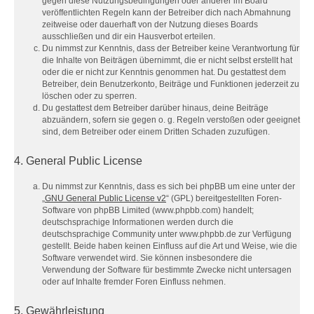
gegen diese Nutzungsbedingungen oder anderer im Board
veröffentlichten Regeln kann der Betreiber dich nach Abmahnung
zeitweise oder dauerhaft von der Nutzung dieses Boards
ausschließen und dir ein Hausverbot erteilen.
Du nimmst zur Kenntnis, dass der Betreiber keine Verantwortung für
die Inhalte von Beiträgen übernimmt, die er nicht selbst erstellt hat
oder die er nicht zur Kenntnis genommen hat. Du gestattest dem
Betreiber, dein Benutzerkonto, Beiträge und Funktionen jederzeit zu
löschen oder zu sperren.
Du gestattest dem Betreiber darüber hinaus, deine Beiträge
abzuändern, sofern sie gegen o. g. Regeln verstoßen oder geeignet
sind, dem Betreiber oder einem Dritten Schaden zuzufügen.
4. General Public License
Du nimmst zur Kenntnis, dass es sich bei phpBB um eine unter der
„
GNU General Public License v2
“ (GPL) bereitgestellten Foren-
Software von phpBB Limited (www.phpbb.com) handelt;
deutschsprachige Informationen werden durch die
deutschsprachige Community unter www.phpbb.de zur Verfügung
gestellt. Beide haben keinen Einfluss auf die Art und Weise, wie die
Software verwendet wird. Sie können insbesondere die
Verwendung der Software für bestimmte Zwecke nicht untersagen
oder auf Inhalte fremder Foren Einfluss nehmen.
5. Gewährleistung