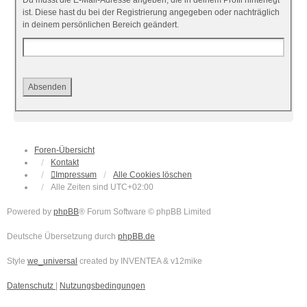
Du musst die E-Mail-Adresse angeben, die in deinem Profil hinterlegt
ist. Diese hast du bei der Registrierung angegeben oder nachträglich
in deinem persönlichen Bereich geändert.
Foren-Übersicht
Kontakt
Impressum
Alle Cookies löschen
Alle Zeiten sind
UTC+02:00
Powered by
phpBB
® Forum Software © phpBB Limited
Deutsche Übersetzung durch
phpBB.de
Style
we_universal
created by INVENTEA & v12mike
Datenschutz
|
Nutzungsbedingungen