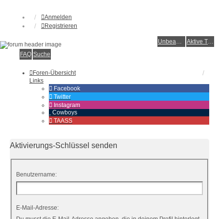
Anmelden
Registrieren
Unbeantwortete Themen
Aktive Themen
FAQ
Suche
Foren-Übersicht
Links
Facebook
Twitter
Instagram
Cowboys
TAASS
Aktivierungs-Schlüssel senden
Benutzername:
E-Mail-Adresse: