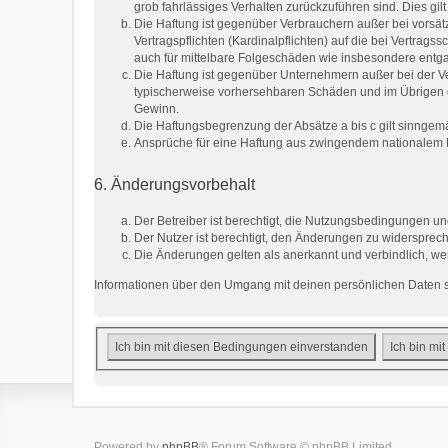
grob fahrlässiges Verhalten zurückzuführen sind. Dies g
Die Haftung ist gegenüber Verbrauchern außer bei vorsät
Vertragspflichten (Kardinalpflichten) auf die bei Vertra
auch für mittelbare Folgeschäden wie insbesondere ent
Die Haftung ist gegenüber Unternehmern außer bei der Ve
typischerweise vorhersehbaren Schäden und im Übrigen d
Gewinn.
Die Haftungsbegrenzung der Absätze a bis c gilt sinngemä
Ansprüche für eine Haftung aus zwingendem nationalem R
6. Änderungsvorbehalt
Der Betreiber ist berechtigt, die Nutzungsbedingungen un
Der Nutzer ist berechtigt, den Änderungen zu widersprech
Die Änderungen gelten als anerkannt und verbindlich, w
Informationen über den Umgang mit deinen persönlichen Daten si
Powered by
phpBB
® Forum Software © phpBB Limited