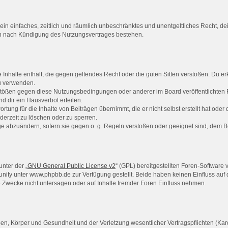
er ein einfaches, zeitlich und räumlich unbeschränktes und unentgeltliches Recht, 
ch nach Kündigung des Nutzungsvertrages bestehen.
ne Inhalte enthält, die gegen geltendes Recht oder die guten Sitten verstoßen. Du er
zu verwenden.
rstößen gegen diese Nutzungsbedingungen oder anderer im Board veröffentlichten
 dir ein Hausverbot erteilen.
rtung für die Inhalte von Beiträgen übernimmt, die er nicht selbst erstellt hat ode
derzeit zu löschen oder zu sperren.
äge abzuändern, sofern sie gegen o. g. Regeln verstoßen oder geeignet sind, dem 
nter der „
GNU General Public License v2
“ (GPL) bereitgestellten Foren-Softwar
ty unter www.phpbb.de zur Verfügung gestellt. Beide haben keinen Einfluss auf d
Zwecke nicht untersagen oder auf Inhalte fremder Foren Einfluss nehmen.
n, Körper und Gesundheit und der Verletzung wesentlicher Vertragspflichten (Kardi