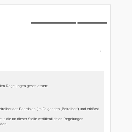
Unbeantwortete Themen
Aktive Themen
enden Regelungen geschlossen:
reiber des Boards ab (im Folgenden „Betreiber“) und erklärst
ils die an dieser Stelle veröffentlichten Regelungen.
rden.