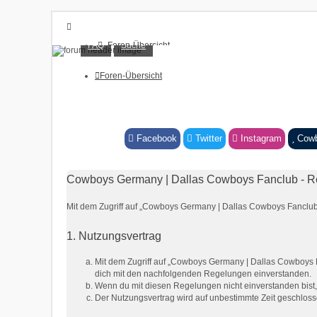
FAQ
Suche
Foren-Übersicht
FAQ
Suche
Foren-Übersicht
Unbeantwortete Themen
Aktive Themen
Anmelden
Facebook
Twitter
Instagram
Cow
Cowboys Germany | Dallas Cowboys Fanclub - Re
Mit dem Zugriff auf „Cowboys Germany | Dallas Cowboys Fanclub“
1. Nutzungsvertrag
Mit dem Zugriff auf „Cowboys Germany | Dallas Cowboys F
dich mit den nachfolgenden Regelungen einverstanden.
Wenn du mit diesen Regelungen nicht einverstanden bist, s
Der Nutzungsvertrag wird auf unbestimmte Zeit geschloss