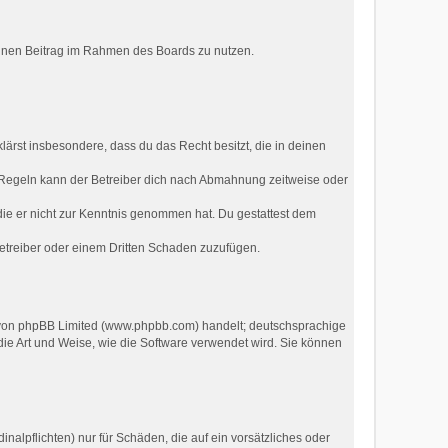
deinen Beitrag im Rahmen des Boards zu nutzen.
klärst insbesondere, dass du das Recht besitzt, die in deinen
 Regeln kann der Betreiber dich nach Abmahnung zeitweise oder
r die er nicht zur Kenntnis genommen hat. Du gestattest dem
Betreiber oder einem Dritten Schaden zuzufügen.
e von phpBB Limited (www.phpbb.com) handelt; deutschsprachige
ie Art und Weise, wie die Software verwendet wird. Sie können
nalpflichten) nur für Schäden, die auf ein vorsätzliches oder