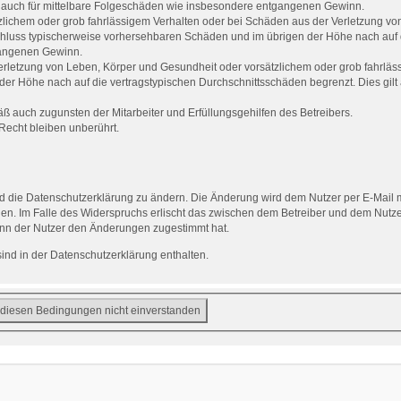
ilt auch für mittelbare Folgeschäden wie insbesondere entgangenen Gewinn.
zlichem oder grob fahrlässigem Verhalten oder bei Schäden aus der Verletzung vo
gsschluss typischerweise vorhersehbaren Schäden und im übrigen der Höhe nach auf 
gangenen Gewinn.
rletzung von Leben, Körper und Gesundheit oder vorsätzlichem oder grob fahrlässi
er Höhe nach auf die vertragstypischen Durchschnittsschäden begrenzt. Dies gilt
ß auch zugunsten der Mitarbeiter und Erfüllungsgehilfen des Betreibers.
echt bleiben unberührt.
d die Datenschutzerklärung zu ändern. Die Änderung wird dem Nutzer per E-Mail mi
en. Im Falle des Widerspruchs erlischt das zwischen dem Betreiber und dem Nutzer
enn der Nutzer den Änderungen zugestimmt hat.
nd in der Datenschutzerklärung enthalten.