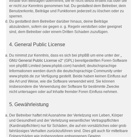
Inhalte von Beiträgen übernimmt, die er nicht selbst erstellt hat oder die
er nicht zur Kenntnis genommen hat. Du gestattest dem Betreiber, dein
Benutzerkonto, Beiträge und Funktionen jederzeit zu löschen oder zu
sperren.
Du gestattest dem Betreiber darüber hinaus, deine Beiträge
abzuändern, sofern sie gegen o. g. Regeln verstoßen oder geeignet
sind, dem Betreiber oder einem Dritten Schaden zuzufügen.
4. General Public License
Du nimmst zur Kenntnis, dass es sich bei phpBB um eine unter der „
GNU General Public License v2
“ (GPL) bereitgestellten Foren-Software
von phpBB Limited (www.phpbb.com) handelt; deutschsprachige
Informationen werden durch die deutschsprachige Community unter
www.phpbb.de zur Verfügung gestellt. Beide haben keinen Einfluss auf
die Art und Weise, wie die Software verwendet wird. Sie können
insbesondere die Verwendung der Software für bestimmte Zwecke
nicht untersagen oder auf Inhalte fremder Foren Einfluss nehmen.
5. Gewährleistung
Der Betreiber haftet mit Ausnahme der Verletzung von Leben, Körper
und Gesundheit und der Verletzung wesentlicher Vertragspflichten
(Kardinalpflichten) nur für Schäden, die auf ein vorsätzliches oder grob
fahrlässiges Verhalten zurückzuführen sind. Dies gilt auch für mittelbare
Folgeschäden wie insbesondere entgangenen Gewinn.