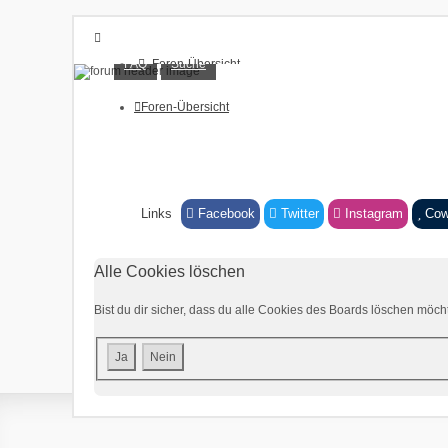
FAQ
Suche
Foren-Übersicht
FAQ
Suche
Foren-Übersicht
Unbeantwortete Themen
Aktive Themen
Anmelden
Registrieren
Links
Facebook
Twitter
Instagram
Cow
Alle Cookies löschen
Bist du dir sicher, dass du alle Cookies des Boards löschen möch