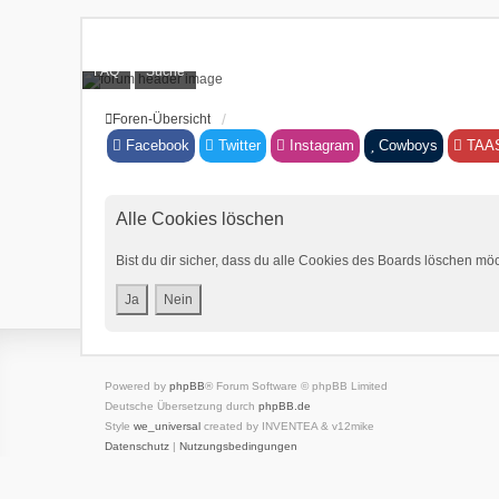
FAQ
Suche
Foren-Übersicht
Facebook
Twitter
Instagram
Cowboys
TAA
Alle Cookies löschen
Bist du dir sicher, dass du alle Cookies des Boards löschen mö
Powered by
phpBB
® Forum Software © phpBB Limited
Deutsche Übersetzung durch
phpBB.de
Style
we_universal
created by INVENTEA & v12mike
Datenschutz
|
Nutzungsbedingungen