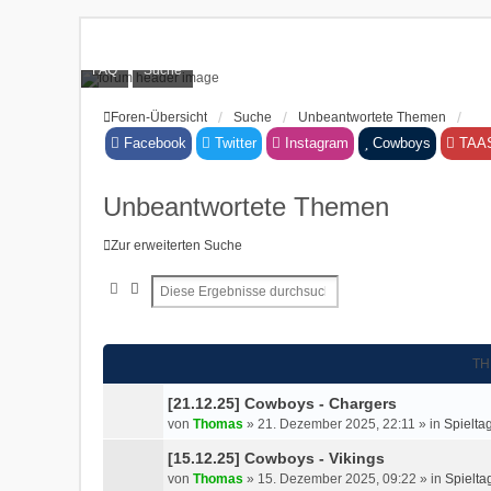
FAQ
Suche
Foren-Übersicht
Suche
Unbeantwortete Themen
Facebook
Twitter
Instagram
Cowboys
TAA
Unbeantwortete Themen
Zur erweiterten Suche
Suche
Erweiterte Suche
TH
[21.12.25] Cowboys - Chargers
von
Thomas
»
21. Dezember 2025, 22:11
» in
Spielta
[15.12.25] Cowboys - Vikings
von
Thomas
»
15. Dezember 2025, 09:22
» in
Spielta