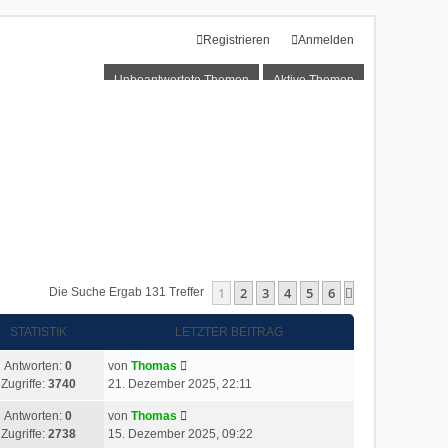
Registrieren
Anmelden
Unbeantwortete Themen
Aktive Themen
1
2
3
4
5
6
Nächste
Die Suche Ergab 131 Treffer
STATISTIK
LETZTER BEITRAG
Antworten:
0
von
Thomas
Zugriffe:
3740
21. Dezember 2025, 22:11
Antworten:
0
von
Thomas
Zugriffe:
2738
15. Dezember 2025, 09:22