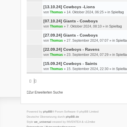
[13.10.24] Cowboys -Lions
von
Thomas
»
14. Oktober 2024, 06:25
» in
Spieltag
[07.10.24] Giants - Cowboys
von
Thomas
»
7. Oktober 2024, 08:10
» in
Spieltag
[27.09.24] Giants - Cowboys
von
Thomas
»
27. September 2024, 07:07
» in
Spielt
[22.09.24] Cowboys - Ravens
von
Thomas
»
23. September 2024, 07:29
» in
Spielt
[15.09.24] Cowboys - Saints
von
Thomas
»
15. September 2024, 22:30
» in
Spielt
Zur Erweiterten Suche
Powered by
phpBB
® Forum Software © phpBB Limited
Deutsche Übersetzung durch
phpBB.de
Style
we_universal
created by INVENTEA & v12mike
Datenschutz
|
Nutzungsbedingungen