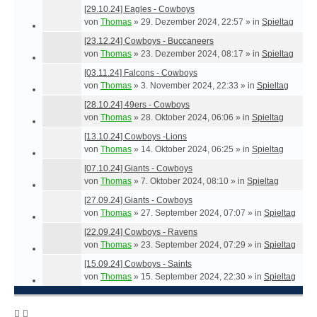
[29.10.24] Eagles - Cowboys
von
Thomas
»
29. Dezember 2024, 22:57
» in
Spieltag
[23.12.24] Cowboys - Buccaneers
von
Thomas
»
23. Dezember 2024, 08:17
» in
Spieltag
[03.11.24] Falcons - Cowboys
von
Thomas
»
3. November 2024, 22:33
» in
Spieltag
[28.10.24] 49ers - Cowboys
von
Thomas
»
28. Oktober 2024, 06:06
» in
Spieltag
[13.10.24] Cowboys -Lions
von
Thomas
»
14. Oktober 2024, 06:25
» in
Spieltag
[07.10.24] Giants - Cowboys
von
Thomas
»
7. Oktober 2024, 08:10
» in
Spieltag
[27.09.24] Giants - Cowboys
von
Thomas
»
27. September 2024, 07:07
» in
Spieltag
[22.09.24] Cowboys - Ravens
von
Thomas
»
23. September 2024, 07:29
» in
Spieltag
[15.09.24] Cowboys - Saints
von
Thomas
»
15. September 2024, 22:30
» in
Spieltag