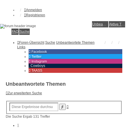
Anmelden
Registrieren
Unbeantwortete Themen
Aktive Themen
FAQ
Suche
Foren-Übersicht
Suche
Unbeantwortete Themen
Links
Facebook
Twitter
Instagram
Cowboys
TAASS
Unbeantwortete Themen
Zur erweiterten Suche
Erweiterte
Suche
Suche
Die Suche Ergab 131 Treffer
1