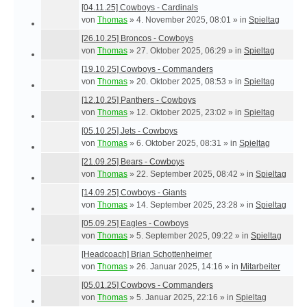
[04.11.25] Cowboys - Cardinals
von
Thomas
»
4. November 2025, 08:01
» in
Spieltag
[26.10.25] Broncos - Cowboys
von
Thomas
»
27. Oktober 2025, 06:29
» in
Spieltag
[19.10.25] Cowboys - Commanders
von
Thomas
»
20. Oktober 2025, 08:53
» in
Spieltag
[12.10.25] Panthers - Cowboys
von
Thomas
»
12. Oktober 2025, 23:02
» in
Spieltag
[05.10.25] Jets - Cowboys
von
Thomas
»
6. Oktober 2025, 08:31
» in
Spieltag
[21.09.25] Bears - Cowboys
von
Thomas
»
22. September 2025, 08:42
» in
Spieltag
[14.09.25] Cowboys - Giants
von
Thomas
»
14. September 2025, 23:28
» in
Spieltag
[05.09.25] Eagles - Cowboys
von
Thomas
»
5. September 2025, 09:22
» in
Spieltag
[Headcoach] Brian Schottenheimer
von
Thomas
»
26. Januar 2025, 14:16
» in
Mitarbeiter
[05.01.25] Cowboys - Commanders
von
Thomas
»
5. Januar 2025, 22:16
» in
Spieltag