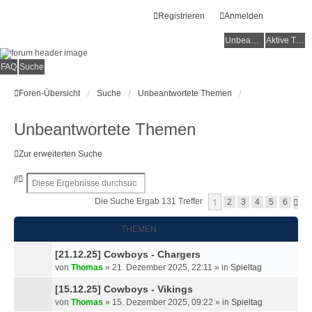
Registrieren
Anmelden
Unbeantwortete Themen
Aktive Themen
FAQ
Suche
Foren-Übersicht
Suche
Unbeantwortete Themen
Unbeantwortete Themen
Zur erweiterten Suche
S
E
u
R
1
Die Suche Ergab 131 Treffer
N
2
3
4
5
6
c
W
Ä
h
E
C
e
I
THEMEN
H
S
T
T
E
[21.12.25] Cowboys - Chargers
E
R
von
Thomas
»
21. Dezember 2025, 22:11
» in
Spieltag
T
[15.12.25] Cowboys - Vikings
E
von
Thomas
»
15. Dezember 2025, 09:22
» in
Spieltag
S