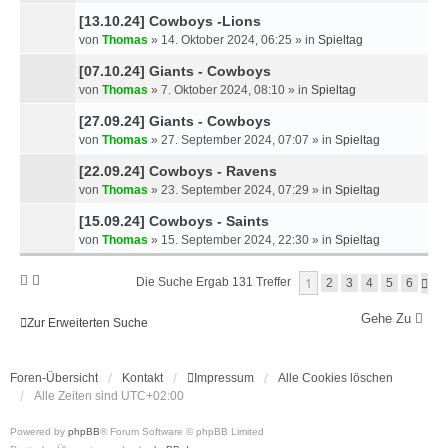
[13.10.24] Cowboys -Lions
von
Thomas
»
14. Oktober 2024, 06:25
» in
Spieltag
[07.10.24] Giants - Cowboys
von
Thomas
»
7. Oktober 2024, 08:10
» in
Spieltag
[27.09.24] Giants - Cowboys
von
Thomas
»
27. September 2024, 07:07
» in
Spieltag
[22.09.24] Cowboys - Ravens
von
Thomas
»
23. September 2024, 07:29
» in
Spieltag
[15.09.24] Cowboys - Saints
von
Thomas
»
15. September 2024, 22:30
» in
Spieltag
1
Die Suche Ergab 131 Treffer
N
2
3
4
5
6
Ä
C
Gehe Zu
Zur Erweiterten Suche
H
S
T
E
Foren-Übersicht
Kontakt
Impressum
Alle Cookies löschen
Alle Zeiten sind
UTC+02:00
Powered by
phpBB
® Forum Software © phpBB Limited