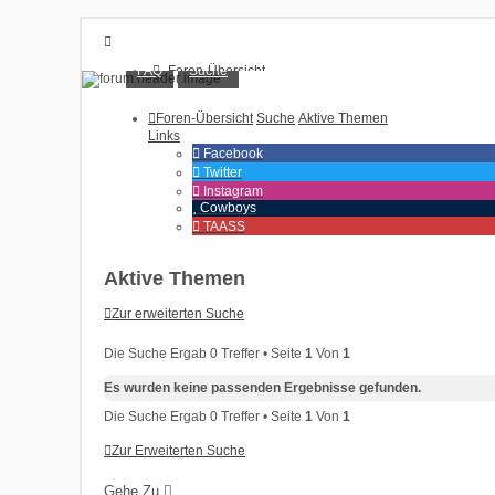
FAQ
Suche
Foren-Übersicht
FAQ
Suche
Foren-Übersicht
Suche
Aktive Themen
Unbeantwortete Themen
Links
Aktive Themen
Facebook
Twitter
Anmelden
Instagram
Cowboys
Registrieren
TAASS
Aktive Themen
Zur erweiterten Suche
Die Suche Ergab 0 Treffer • Seite
1
Von
1
Es wurden keine passenden Ergebnisse gefunden.
Die Suche Ergab 0 Treffer • Seite
1
Von
1
Zur Erweiterten Suche
Gehe Zu