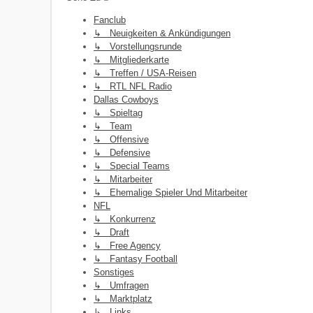
Fanclub
↳ Neuigkeiten & Ankündigungen
↳ Vorstellungsrunde
↳ Mitgliederkarte
↳ Treffen / USA-Reisen
↳ RTL NFL Radio
Dallas Cowboys
↳ Spieltag
↳ Team
↳ Offensive
↳ Defensive
↳ Special Teams
↳ Mitarbeiter
↳ Ehemalige Spieler Und Mitarbeiter
NFL
↳ Konkurrenz
↳ Draft
↳ Free Agency
↳ Fantasy Football
Sonstiges
↳ Umfragen
↳ Marktplatz
↳ Links