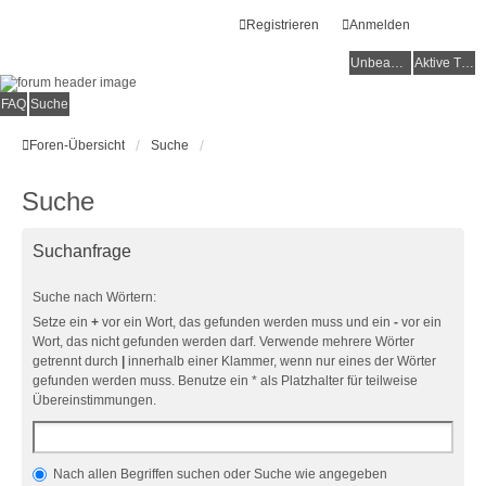
Registrieren
Anmelden
Unbeantwortete Themen
Aktive Themen
FAQ
Suche
Foren-Übersicht
Suche
Suche
Suchanfrage
Suche nach Wörtern:
Setze ein
+
vor ein Wort, das gefunden werden muss und ein
-
vor ein
Wort, das nicht gefunden werden darf. Verwende mehrere Wörter
getrennt durch
|
innerhalb einer Klammer, wenn nur eines der Wörter
gefunden werden muss. Benutze ein * als Platzhalter für teilweise
Übereinstimmungen.
Nach allen Begriffen suchen oder Suche wie angegeben