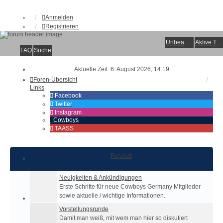
Anmelden
Registrieren
Unbeantwortete Themen
Aktive Themen
FAQ
Suche
Aktuelle Zeit: 6. August 2026, 14:19
Foren-Übersicht
Links
Facebook
Twitter
Instagram
Cowboys
TAASS
Fanclub
Neuigkeiten & Ankündigungen
Erste Schritte für neue Cowboys Germany Mitglieder
sowie aktuelle / wichtige Informationen.
Vorstellungsrunde
Damit man weiß, mit wem man hier so diskutiert