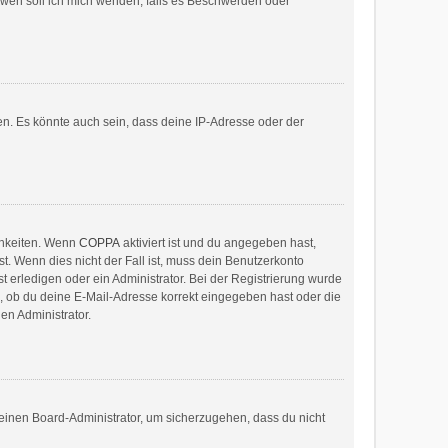
n wen soll ich mich wenden, falls es Beschwerden oder
en. Es könnte auch sein, dass deine IP-Adresse oder der
chkeiten. Wenn
COPPA
aktiviert ist und du angegeben hast,
t. Wenn dies nicht der Fall ist, muss dein Benutzerkonto
t erledigen oder ein Administrator. Bei der Registrierung wurde
fe, ob du deine E-Mail-Adresse korrekt eingegeben hast oder die
en Administrator.
 einen Board-Administrator, um sicherzugehen, dass du nicht