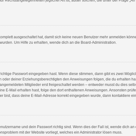
für Rechtsangelegenheiten jeglicher Art ist; außer solchen, die unter der Frage „A
 komplett ausgeschaltet hat, damit sich keine neuen Benutzer mehr anmelden könn
 wurden. Um Hilfe zu erhalten, wende dich an die Board-Administration.
richtige Passwort eingegeben hast. Wenn diese stimmen, dann gibt es zwei Mögli
ern oder deiner Erziehungsberechtigten den Anweisungen folgen, die du erhalten has
 angemeldeten Mitglieder erst freigeschaltet werden – entweder musst du dies selbs
du eine E-Mail erhalten hast, folge den dort enthaltenen Anweisungen. Ansonsten prü
er bist, dass deine E-Mail-Adresse korrekt eingegeben wurde, dann kontaktiere ein
enutzername und dein Passwort richtig sind. Wenn dies der Fall ist, wende dich an
ionsproblem mit der Website vorliegt, welches ein Administrator lösen muss.