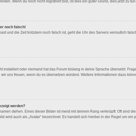
en. Wenn du noch nicht registriert bist, ist dies ein guter Grund, dies jetzt zu tun
mer noch falsch!
 hast und die Zeit trotzdem noch falsch ist, geht die Uhr des Servers vermutlich fal
t installiert oder niemand hat das Forum bislang in deine Sprache übersetzt. Frag
ürden wir uns freuen, wenn du es übersetzen würdest. Weitere Informationen dazu kö
ezeigt werden?
amen stehen. Eines dieser Bilder ist meist mit deinem Rang verknüpft: Oft sind di
d wird auch als „Avatar“ bezeichnet. Es handelt sich hierbei in der Regel um ein 