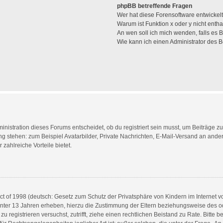
phpBB betreffende Fragen
Wer hat diese Forensoftware entwickel
Warum ist Funktion x oder y nicht enth
An wen soll ich mich wenden, falls es
Wie kann ich einen Administrator des 
istration dieses Forums entscheidet, ob du registriert sein musst, um Beiträge zu sc
ung stehen: zum Beispiel Avatarbilder, Private Nachrichten, E-Mail-Versand an andere
 zahlreiche Vorteile bietet.
 of 1998 (deutsch: Gesetz zum Schutz der Privatsphäre von Kindern im Internet vo
nter 13 Jahren erheben, hierzu die Zustimmung der Eltern beziehungsweise des o
h zu registrieren versuchst, zutrifft, ziehe einen rechtlichen Beistand zu Rate. Bit