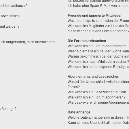
Ich bekomme ständig unerwünschte Pri
e-Liste auftaucht?
Ich habe eine Spam-E-Mail von einem M
Freunde und ignorierte Mitglieder
 noch falsch!
Wozu benötige ich die Listen der Freun
Wie kann ich Mitglieder zur Liste der F
eigt werden?
diese wieder aus den Listen entfernen
Die Foren durchsuchen
 ich aufgefordert, mich anzumelden.
Wie kann ich ein Forum oder mehrere
Weshalb erhalte ich bei der Suche kei
Warum bekomme ich bei der Suche ein
Wie kann ich nach Mitgliedern suchen
Wie kann ich meine eigenen Beiträge
Abonnements und Lesezeichen
Was ist der Unterschied zwischen ei
Forum?
Wie kann ich ein Lesezeichen auf ein
Wie kann ich ein Forum abonnieren?
Wie deaktiviere ich meine Abonnemen
s Beitrags?
Dateianhänge
Welche Dateianhänge sind in diesem 
Kann ich eine Übersicht all meiner Da