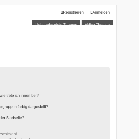
Registrieren
Anmelden
Unbeantwortete Themen
Aktive Themen
ie trete ich ihnen bei?
gruppen farbig dargestellt?
der Startseite?
rschicken!