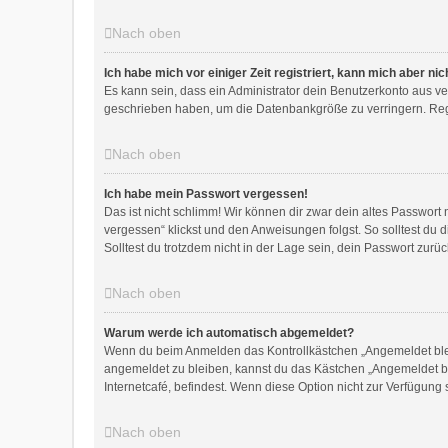
Nach oben
Ich habe mich vor einiger Zeit registriert, kann mich aber n
Es kann sein, dass ein Administrator dein Benutzerkonto aus ve
geschrieben haben, um die Datenbankgröße zu verringern. Regis
Nach oben
Ich habe mein Passwort vergessen!
Das ist nicht schlimm! Wir können dir zwar dein altes Passwort
vergessen“ klickst und den Anweisungen folgst. So solltest du
Solltest du trotzdem nicht in der Lage sein, dein Passwort zur
Nach oben
Warum werde ich automatisch abgemeldet?
Wenn du beim Anmelden das Kontrollkästchen „Angemeldet bleib
angemeldet zu bleiben, kannst du das Kästchen „Angemeldet bl
Internetcafé, befindest. Wenn diese Option nicht zur Verfügung
Nach oben