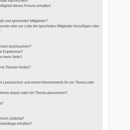
vate Nachrichten!
itglied dieses Forums erhalten!
de und ignorierten Mitglieder?
reunde oder zur Liste der ignorierten Mitglieder hinzufügen oder
?
 Foren durchsuchen?
ne Ergebnisse?
e leere Seite?
?
 und Themen finden?
nem Lesezeichen und einem Abonnements für ein Thema oder
 Thema setzen oder ein Thema abonnieren?
ts?
Forum zulässig?
teianhänge erhalten?