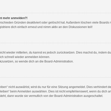
icht mehr anmelden?!
rschieden Gründen deaktiviert oder gelöscht hat. Außerdem löschen viele Boards re
triere dich einfach erneut und nimm aktiv an den Diskussionen teil!
 nicht wieder mitteilen, du kannst es jedoch zurücksetzen. Dies machst du, indem 
 dich schnell wieder anmelden können.
ückzusetzen, so wende dich an die Board-Administration.
en“ nicht auswählst, wirst du nur für eine Sitzung angemeldet. Dies verhindert 
eiben“ beim Anmelden auswählen. Dies ist nicht empfehlenswert, wenn du dich an
 steht, dann wurde sie vermutlich von der Board-Administration ausgeschaltet.