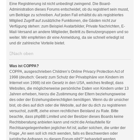
Eine Registrierung ist nicht unbedingt zwingend. Die Board-
Administration dieses Forums entscheidet, ob du registriert sein musst,
um Beiträge zu schreiben. Auf jeden Fall erhältst du als registriertes
Mitglied Zugriff auf zusätzliche Funktionen, die Gästen nicht zur
Verfügung stehen: zum Beispiel Avatarbilder, Private Nachrichten, E-
Mail-Versand an andere Mitglieder, Beitritt zu Benutzergruppen und so
weiter. Wir empfehlen dir eine Anmeldung, da sie schnell erledigt ist
und dir zahlreiche Vorteile bietet.
Nach oben
Was ist COPPA?
COPPA, ausgeschrieben Children’s Online Privacy Protection Act of
1998 (deutsch: Gesetz zum Schutz der Privatsphäre von Kindern im
Internet von 1998) ist ein Gesetz in den USA, welches festlegt, dass
Websites, die möglicherweise persönliche Daten von Kindern unter 13
Jahren erheben, hierzu die Zustimmung der Eltern beziehungsweise
des oder der Erziehungsberechtigten benötigen. Wenn du dir unsicher
bist, ob dies auf dich oder die Website, auf der du dich zu registrieren
versuchst, zutrifft, ziehe einen rechtlichen Beistand zu Rate. Bitte
beachte, dass phpBB Limited und der Besitzer dieses Boards keine
Rechtsberatung anbieten kann und nicht die Anlaufstelle für
Rechtsangelegenheiten jeglicher Art ist; außer solchen, die unter der
Frage „An wen soll ich mich wenden, falls es Beschwerden oder
juristische Anfragen zu diesem Forum gibt?“ behandelt werden.