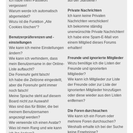
Ich habe mein Passwort
auf der Startseite?
vergessen!
Private Nachrichten
Warum werde ich automatisch
Ich kann keine Privaten
abgemeldet?
Nachrichten verschicken!
Wozu ist die Funktion „Alle
Ich bekomme ständig
Cookies löschen“?
unerwünschte Private Nachrichten!
Benutzerpräferenzen und -
Ich habe eine Spam-E-Mail von
einstellungen
einem Mitglied dieses Forums
Wie kann ich meine Einstellungen
erhalten!
ändern?
Freunde und ignorierte Mitglieder
Wie kann ich verhindern, dass
Wozu benötige ich die Listen der
mein Benutzername in der Online-
Freunde und ignorierten
Liste auftaucht?
Mitglieder?
Die Forenuhr geht falsch!
Wie kann ich Mitglieder zur Liste
Ich habe die Zeitzone eingestellt,
der Freunde oder zur Liste der
aber die Forenuhr geht immer
ignorierten Mitglieder hinzufügen
noch falsch!
oder diese wieder aus den Listen
Meine Sprache steht auf diesem
entfernen?
Board nicht zur Auswahl!
Was sind das für Bilder, die bei
Die Foren durchsuchen
meinem Benutzernamen
Wie kann ich ein Forum oder
angezeigt werden?
mehrere Foren durchsuchen?
Wie verwende ich einen Avatar?
Weshalb erhalte ich bei der Suche
Was ist mein Rang und wie kann
keine Ergebnisse?