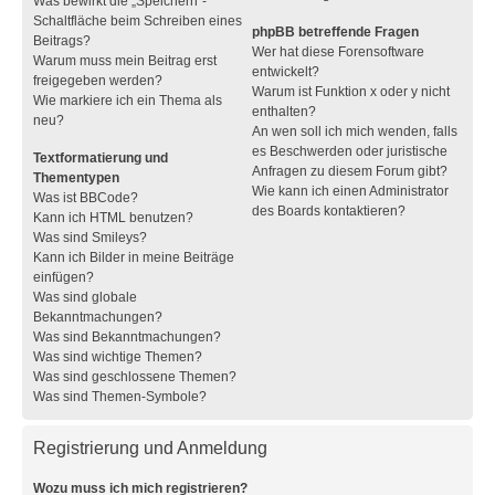
Was bewirkt die „Speichern“-
Schaltfläche beim Schreiben eines
phpBB betreffende Fragen
Beitrags?
Wer hat diese Forensoftware
Warum muss mein Beitrag erst
entwickelt?
freigegeben werden?
Warum ist Funktion x oder y nicht
Wie markiere ich ein Thema als
enthalten?
neu?
An wen soll ich mich wenden, falls
es Beschwerden oder juristische
Textformatierung und
Anfragen zu diesem Forum gibt?
Thementypen
Wie kann ich einen Administrator
Was ist BBCode?
des Boards kontaktieren?
Kann ich HTML benutzen?
Was sind Smileys?
Kann ich Bilder in meine Beiträge
einfügen?
Was sind globale
Bekanntmachungen?
Was sind Bekanntmachungen?
Was sind wichtige Themen?
Was sind geschlossene Themen?
Was sind Themen-Symbole?
Registrierung und Anmeldung
Wozu muss ich mich registrieren?