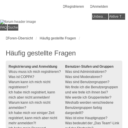
Registrieren
Anmelden
Unbeantwortete Themen
Aktive Themen
FAQ
Suche
Foren-Übersicht
Häufig gestellte Fragen
Häufig gestellte Fragen
Registrierung und Anmeldung
Benutzer-Stufen und Gruppen
Wozu muss ich mich registrieren?
Was sind Administratoren?
Was ist COPPA?
Was sind Moderatoren?
Warum kann ich mich nicht
Was sind Benutzergruppen?
registrieren?
Wo finde ich die Benutzergruppen
Ich habe mich registriert, kann
und wie trete ich ihnen bei?
mich aber nicht anmelden!
Wie werde ich Gruppenleiter?
Warum kann ich mich nicht
Weshalb werden verschiedene
anmelden?
Benutzergruppen farbig
Ich habe mich vor einiger Zeit
dargestellt?
registriert, kann mich aber nicht
Was ist eine Hauptgruppe?
mehr anmelden?!
Was bedeutet der „Das Team“-Link