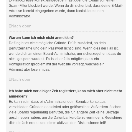
E-Mail-Adresse korrekt eingegeben hast oder die E-Mail von einem
Spam-Filter blockiert wurde. Wenn du dir sicher bist, dass deine E-Mail-
Adresse korrekt eingegeben wurde, dann kontaktiere einen
Administrator.
Nach oben
Warum kann ich mich nicht anmelden?
Dafür gibt es viele mögliche Gründe. Prüfe zunächst, ob dein
Benutzername und dein Passwort richtig sind. Wenn dies der Fall ist,
wende dich an einen Board-Administrator, um sicherzugehen, dass du
nicht gesperrt wurdest. Es ist ebenfalls möglich, dass ein
Konfigurationsproblem mit der Website vorliegt, welches ein
Administrator lösen muss.
Nach oben
Ich habe mich vor einiger Zeit registriert, kann mich aber nicht mehr
anmelden?!
Es kann sein, dass ein Administrator dein Benutzerkonto aus
verschieden Gründen deaktiviert oder gelöscht hat. Außerdem löschen
viele Boards regelmäßig Benutzer, die für längere Zeit keine Beiträge
geschrieben haben, um die Datenbankgröße zu verringern. Registriere
dich einfach erneut und nimm aktiv an den Diskussionen teil!