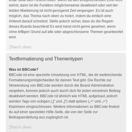
erste Seite des Forums holen. Wenn du den entsprechenden Link nicht
siehst, dann ist die Funktion möglicherweise deaktiviert oder seit der
letzten Markierung ist nicht genügend Zeit vergangen. Es ist auch
möglich, das Thema nach oben zu holen, indem du einfach eine
Antwort darauf schreibst. Stelle jedoch sicher, dass du die Regeln
dieses Boards beachtest! Es wird meist nicht gerne gesehen, wenn
ohne triftigen Grund auf alte oder abgeschlossene Themen geantwortet
wird.
Nach oben
Textformatierung und Thementypen
Was ist BBCode?
BBCode ist eine spezielle Umsetzung von HTML, die dir weitreichende
Formatierungsmöglichkeiten für deinen Text gibt. Die Rechte zur
Verwendung von BBCode werden durch die Board-Administration
vergeben, können jedoch auch durch dich für jeden einzelnen Beitrag
deaktiviert werden. BBCode ist ähnlich wie HTML aufgebaut, jedoch
werden Tags von eckigen („[“ und „]“) statt spitzen („<“ und „>“)
Klammern eingeschlossen. Weitere Informationen zu BBCode findest
du auf einer speziellen Hilfe-Seite, die von der Seite zur
Beitragserstellung aus zugänglich ist.
Nach oben