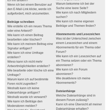
ich ihn ändern?
Warum bekomme ich bei der
Wenn ich bei einem Benutzer auf
Suche eine leere Seite?
den E-Mail-Link klicke, werde ich
Wie kann ich nach Mitgliedern
aufgefordert, mich anzumelden.
suchen?
Wie kann ich meine eigenen
Beiträge schreiben
Beiträge und Themen finden?
Wie erstelle ich ein neues Thema
oder eine Antwort?
Abonnements und Lesezeichen
Wie kann ich einen Beitrag
Was ist der Unterschied zwischen
bearbeiten oder löschen?
einem Lesezeichen und einem
Wie kann ich meinem Beitrag eine
Abonnements für ein Thema oder
Signatur anfügen?
Forum?
Wie kann ich eine Umfrage
Wie kann ich ein Lesezeichen auf
erstellen?
ein Thema setzen oder ein Thema
Wieso kann ich nicht mehr
abonnieren?
Antwortmöglichkeiten erstellen?
Wie kann ich ein Forum
Wie bearbeite oder lösche ich eine
abonnieren?
Umfrage?
Wie deaktiviere ich meine
Warum kann ich auf bestimmte
Abonnements?
Foren nicht zugreifen?
Weshalb kann ich keine
Dateianhänge
Dateianhänge anfügen?
Welche Dateianhänge sind in
Weshalb wurde ich verwarnt?
diesem Forum zulässig?
Wie kann ich Beiträge den
Kann ich eine Übersicht all meiner
Moderatoren melden?
Dateianhänge erhalten?