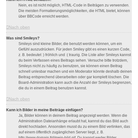
Nein, es ist nicht möglich, HTML-Code in Beiträgen zu verwenden.
Die meisten Formatierungsmöglichkeiten, die HTML bietet, können
über BBCode erreicht werden.
Nach oben
Was sind Smileys?
Smileys sind kleine Bilder, die benutzt werden können, um ein
Gefühl auszudrücken. Für jeden Smiley gibt es einen kurzen Code,
z. B. bedeutet :) fröhlich und :( traurig. Die Liste aller Smileys kannst
du beim Verfassen eines Beitrags sehen. Versuche bitte trotzdem,
Smileys nicht zu häufig zu benutzen, sie können einen Beitrag
schnell unlesbar machen und ein Moderator könnte deshalb deinen
Beitrag entsprechend überarbeiten oder gar komplett löschen. Die
Board-Administration kann auch die Anzahl der Smileys begrenzen,
die du in einem Beitrag benutzen kannst.
Nach oben
Kann ich Bilder in meine Beiträge einfügen?
Ja, Bilder können in deinem Beitrag angezeigt werden. Wenn die
Administration Dateianhänge erlaubt hat, kannst du das Bild auch
direkt hochladen. Ansonsten musst du zu einem Bild verlinken, das
auf einem öffentlich zugänglichen Server liegt, z. B.
http://www.domain.tld/mein-bild.gif. Du kannst weder Bilder