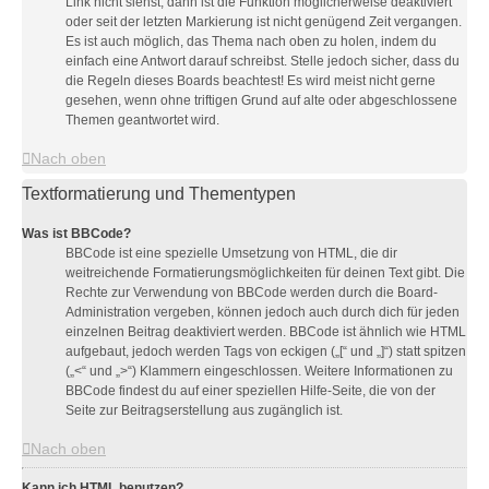
Link nicht siehst, dann ist die Funktion möglicherweise deaktiviert
oder seit der letzten Markierung ist nicht genügend Zeit vergangen.
Es ist auch möglich, das Thema nach oben zu holen, indem du
einfach eine Antwort darauf schreibst. Stelle jedoch sicher, dass du
die Regeln dieses Boards beachtest! Es wird meist nicht gerne
gesehen, wenn ohne triftigen Grund auf alte oder abgeschlossene
Themen geantwortet wird.
Nach oben
Textformatierung und Thementypen
Was ist BBCode?
BBCode ist eine spezielle Umsetzung von HTML, die dir
weitreichende Formatierungsmöglichkeiten für deinen Text gibt. Die
Rechte zur Verwendung von BBCode werden durch die Board-
Administration vergeben, können jedoch auch durch dich für jeden
einzelnen Beitrag deaktiviert werden. BBCode ist ähnlich wie HTML
aufgebaut, jedoch werden Tags von eckigen („[“ und „]“) statt spitzen
(„<“ und „>“) Klammern eingeschlossen. Weitere Informationen zu
BBCode findest du auf einer speziellen Hilfe-Seite, die von der
Seite zur Beitragserstellung aus zugänglich ist.
Nach oben
Kann ich HTML benutzen?