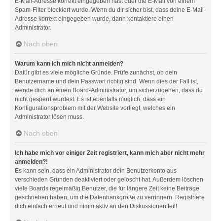
E-Mail-Adresse korrekt eingegeben hast oder die E-Mail von einem
Spam-Filter blockiert wurde. Wenn du dir sicher bist, dass deine E-Mail-
Adresse korrekt eingegeben wurde, dann kontaktiere einen
Administrator.
Nach oben
Warum kann ich mich nicht anmelden?
Dafür gibt es viele mögliche Gründe. Prüfe zunächst, ob dein
Benutzername und dein Passwort richtig sind. Wenn dies der Fall ist,
wende dich an einen Board-Administrator, um sicherzugehen, dass du
nicht gesperrt wurdest. Es ist ebenfalls möglich, dass ein
Konfigurationsproblem mit der Website vorliegt, welches ein
Administrator lösen muss.
Nach oben
Ich habe mich vor einiger Zeit registriert, kann mich aber nicht mehr
anmelden?!
Es kann sein, dass ein Administrator dein Benutzerkonto aus
verschieden Gründen deaktiviert oder gelöscht hat. Außerdem löschen
viele Boards regelmäßig Benutzer, die für längere Zeit keine Beiträge
geschrieben haben, um die Datenbankgröße zu verringern. Registriere
dich einfach erneut und nimm aktiv an den Diskussionen teil!