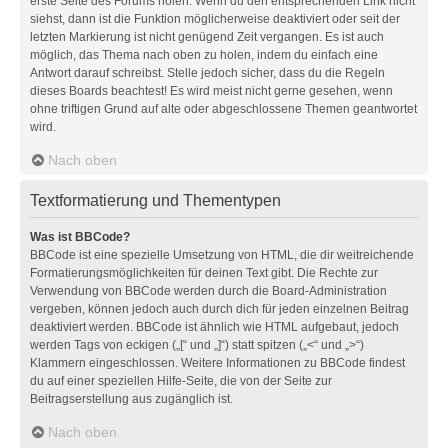
erste Seite des Forums holen. Wenn du den entsprechenden Link nicht
siehst, dann ist die Funktion möglicherweise deaktiviert oder seit der
letzten Markierung ist nicht genügend Zeit vergangen. Es ist auch
möglich, das Thema nach oben zu holen, indem du einfach eine
Antwort darauf schreibst. Stelle jedoch sicher, dass du die Regeln
dieses Boards beachtest! Es wird meist nicht gerne gesehen, wenn
ohne triftigen Grund auf alte oder abgeschlossene Themen geantwortet
wird.
Nach oben
Textformatierung und Thementypen
Was ist BBCode?
BBCode ist eine spezielle Umsetzung von HTML, die dir weitreichende
Formatierungsmöglichkeiten für deinen Text gibt. Die Rechte zur
Verwendung von BBCode werden durch die Board-Administration
vergeben, können jedoch auch durch dich für jeden einzelnen Beitrag
deaktiviert werden. BBCode ist ähnlich wie HTML aufgebaut, jedoch
werden Tags von eckigen („[“ und „]“) statt spitzen („<“ und „>“)
Klammern eingeschlossen. Weitere Informationen zu BBCode findest
du auf einer speziellen Hilfe-Seite, die von der Seite zur
Beitragserstellung aus zugänglich ist.
Nach oben