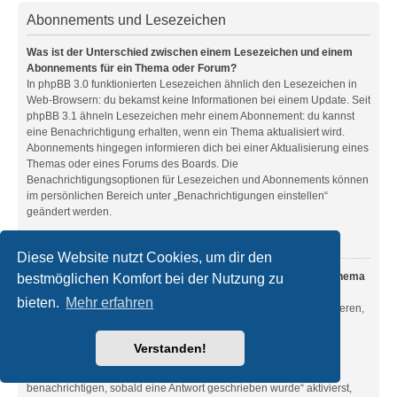
Abonnements und Lesezeichen
Was ist der Unterschied zwischen einem Lesezeichen und einem
Abonnements für ein Thema oder Forum?
In phpBB 3.0 funktionierten Lesezeichen ähnlich den Lesezeichen in
Web-Browsern: du bekamst keine Informationen bei einem Update. Seit
phpBB 3.1 ähneln Lesezeichen mehr einem Abonnement: du kannst
eine Benachrichtigung erhalten, wenn ein Thema aktualisiert wird.
Abonnements hingegen informieren dich bei einer Aktualisierung eines
Themas oder eines Forums des Boards. Die
Benachrichtigungsoptionen für Lesezeichen und Abonnements können
im persönlichen Bereich unter „Benachrichtigungen einstellen“
geändert werden.
Nach oben
Diese Website nutzt Cookies, um dir den
Wie kann ich ein Lesezeichen auf ein Thema setzen oder ein Thema
bestmöglichen Komfort bei der Nutzung zu
abonnieren?
bieten.
Mehr erfahren
Du kannst ein Lesezeichen auf ein Thema setzen oder es abonnieren,
in dem du die entsprechende Option in den „Themen-Optionen“
auswählst, die sich normalerweise ober- und unterhalb des
Verstanden!
Diskussionsverlaufs des Themas befinden.
Wenn du bei der Antwort auf ein Thema die Option „Mich
benachrichtigen, sobald eine Antwort geschrieben wurde“ aktivierst,