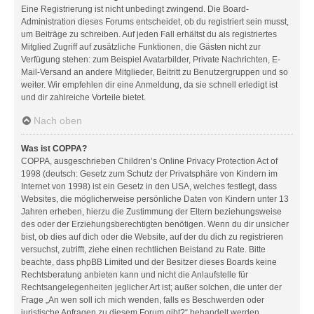
Eine Registrierung ist nicht unbedingt zwingend. Die Board-
Administration dieses Forums entscheidet, ob du registriert sein musst,
um Beiträge zu schreiben. Auf jeden Fall erhältst du als registriertes
Mitglied Zugriff auf zusätzliche Funktionen, die Gästen nicht zur
Verfügung stehen: zum Beispiel Avatarbilder, Private Nachrichten, E-
Mail-Versand an andere Mitglieder, Beitritt zu Benutzergruppen und so
weiter. Wir empfehlen dir eine Anmeldung, da sie schnell erledigt ist
und dir zahlreiche Vorteile bietet.
Nach oben
Was ist COPPA?
COPPA, ausgeschrieben Children’s Online Privacy Protection Act of
1998 (deutsch: Gesetz zum Schutz der Privatsphäre von Kindern im
Internet von 1998) ist ein Gesetz in den USA, welches festlegt, dass
Websites, die möglicherweise persönliche Daten von Kindern unter 13
Jahren erheben, hierzu die Zustimmung der Eltern beziehungsweise
des oder der Erziehungsberechtigten benötigen. Wenn du dir unsicher
bist, ob dies auf dich oder die Website, auf der du dich zu registrieren
versuchst, zutrifft, ziehe einen rechtlichen Beistand zu Rate. Bitte
beachte, dass phpBB Limited und der Besitzer dieses Boards keine
Rechtsberatung anbieten kann und nicht die Anlaufstelle für
Rechtsangelegenheiten jeglicher Art ist; außer solchen, die unter der
Frage „An wen soll ich mich wenden, falls es Beschwerden oder
juristische Anfragen zu diesem Forum gibt?“ behandelt werden.