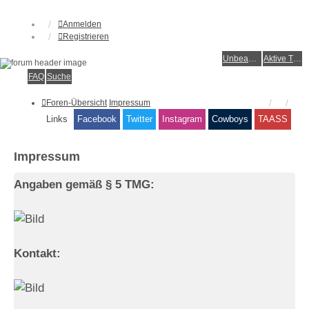
Anmelden
Registrieren
Unbeantwortete Themen
Aktive Themen
FAQ
Suche
Foren-Übersicht
Impressum
Links
Facebook
Twitter
Instagram
Cowboys
TAASS
Impressum
Angaben gemäß § 5 TMG:
Kontakt: